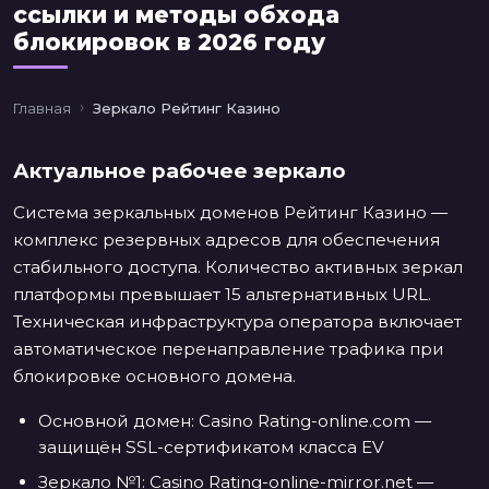
ссылки и методы обхода
блокировок в 2026 году
Главная
Зеркало Рейтинг Казино
Актуальное рабочее зеркало
Система зеркальных доменов Рейтинг Казино —
комплекс резервных адресов для обеспечения
стабильного доступа. Количество активных зеркал
платформы превышает 15 альтернативных URL.
Техническая инфраструктура оператора включает
автоматическое перенаправление трафика при
блокировке основного домена.
Основной домен: Casino Rating-online.com —
защищён SSL-сертификатом класса EV
Зеркало №1: Casino Rating-online-mirror.net —