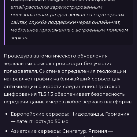
email-рассылка зарегистрированным
пользователям, раздел зеркал на партнёрских
сайтах, служба поддержки через онлайн-чат,
мобильное приложение с встроенным поиском
зеркал.
Процедура автоматического обновления
зеркальных ссылок происходит без участия
пользователя. Система определения геолокации
направляет трафик на ближайший сервер для
оптимизации скорости соединения. Протокол
шифрования TLS 1.3 обеспечивает безопасность
передачи данных через любое зеркало платформы.
Европейские серверы: Нидерланды, Германия
— латентность до 50 мс
Азиатские серверы: Сингапур, Япония —