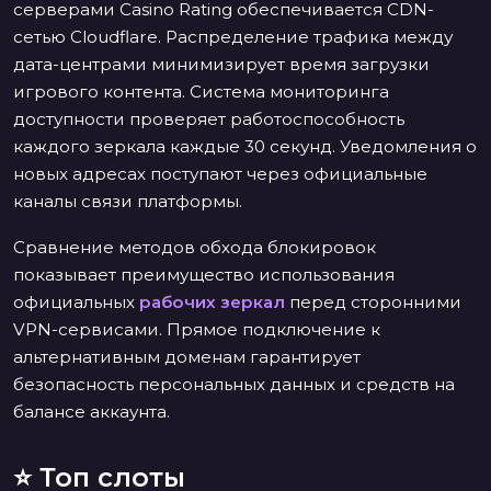
серверами Casino Rating обеспечивается CDN-
сетью Cloudflare. Распределение трафика между
дата-центрами минимизирует время загрузки
игрового контента. Система мониторинга
доступности проверяет работоспособность
каждого зеркала каждые 30 секунд. Уведомления о
новых адресах поступают через официальные
каналы связи платформы.
Сравнение методов обхода блокировок
показывает преимущество использования
официальных
рабочих зеркал
перед сторонними
VPN-сервисами. Прямое подключение к
альтернативным доменам гарантирует
безопасность персональных данных и средств на
балансе аккаунта.
⭐ Топ слоты