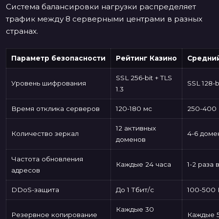
Система балансировки нагрузки распределяет
трафик между 8 серверными центрами в разных
странах.
Параметр безопасности
Рейтинг Казино
Средний
SSL 256-bit + TLS
Уровень шифрования
SSL 128-b
1.3
Время отклика серверов
120-180 мс
250-400
12 активных
Количество зеркал
4-6 доме
доменов
Частота обновления
Каждые 24 часа
1-2 раза
адресов
DDoS-защита
До 1 Тбит/с
100-500 
Каждые 30
Резервное копирование
Каждые 5