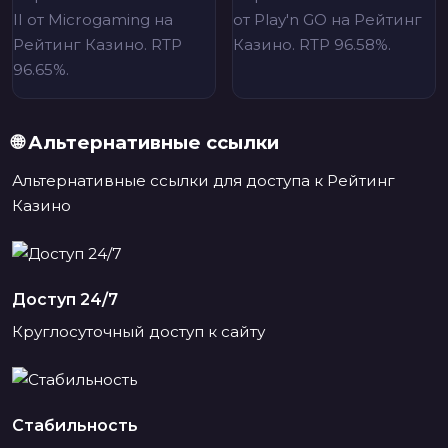
II от Microgaming на
от Play'n GO на Рейтинг
Рейтинг Казино. RTP
Казино. RTP 96.58%.
96.65%.
🌐 Альтернативные ссылки
Альтернативные ссылки для доступа к Рейтинг
Казино
Доступ 24/7
Круглосуточный доступ к сайту
Стабильность