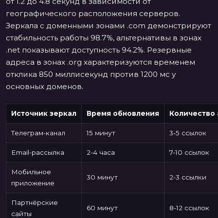
от 1.2 до 4.8 секунд в зависимости от
географического расположения серверов.
Зеркала с доменными зонами .com демонстрируют
стабильность работы 98.7%, альтернативы в зонах
.net показывают доступность 94.2%. Резервные
адреса в зонах .org характеризуются временем
отклика 850 миллисекунд против 1200 мс у
основных доменов.
Источник зеркал
Время обновления
Количество
Телеграм-канал
15 минут
3-5 ссылок
Email-рассылка
2-4 часа
7-10 ссылок
Мобильное
30 минут
2-3 ссылки
приложение
Партнёрские
60 минут
8-12 ссылок
сайты