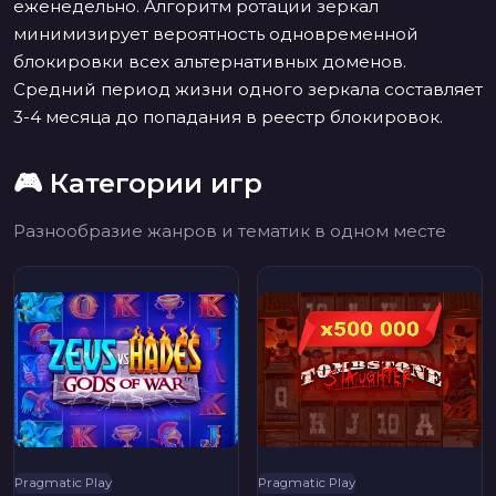
еженедельно. Алгоритм ротации зеркал
минимизирует вероятность одновременной
блокировки всех альтернативных доменов.
Средний период жизни одного зеркала составляет
3-4 месяца до попадания в реестр блокировок.
🎮 Категории игр
Разнообразие жанров и тематик в одном месте
Pragmatic Play
Pragmatic Play