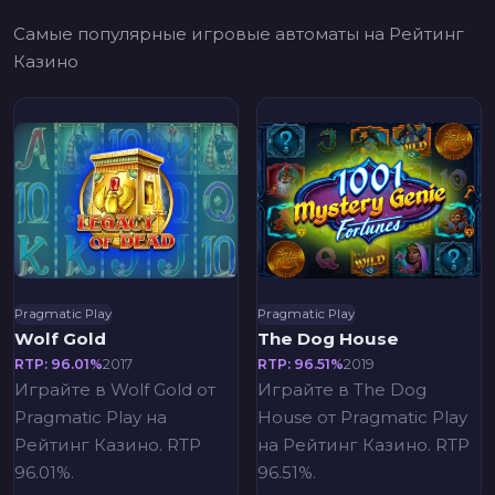
Самые популярные игровые автоматы на Рейтинг
Казино
Pragmatic Play
Pragmatic Play
Wolf Gold
The Dog House
RTP: 96.01%
2017
RTP: 96.51%
2019
Играйте в Wolf Gold от
Играйте в The Dog
Pragmatic Play на
House от Pragmatic Play
Рейтинг Казино. RTP
на Рейтинг Казино. RTP
96.01%.
96.51%.