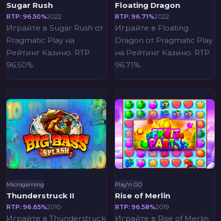
Sugar Rush
Floating Dragon
RTP: 96.50%
2022
RTP: 96.71%
2022
Играйте в Sugar Rush от
Играйте в Floating
Pragmatic Play на
Dragon от Pragmatic Play
Рейтинг Казино. RTP
на Рейтинг Казино. RTP
96.50%.
96.71%.
Microgaming
Play'n GO
Thunderstruck II
Rise of Merlin
RTP: 96.65%
2010
RTP: 96.58%
2019
Играйте в Thunderstruck
Играйте в Rise of Merlin