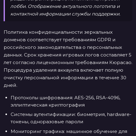
лобби. Отображение актуального логотипа и
контактной информации службы поддержки.
Политика конфиденциальности зеркальных
доменов соответствует требованиям GDPR и
российского законодательства о персональных
данных. Срок хранения игровых логов составляет 5
лет согласно лицензионным требованиям Кюрасао.
Процедура удаления аккаунта включает полную
очистку персональной информации в течение 30
дней.
Протоколы шифрования: AES-256, RSA-4096,
эллиптическая криптография
Системы аутентификации: биометрия, hardware-
токены, одноразовые пароли
Мониторинг трафика: машинное обучение для