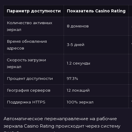
Параметр доступности
Показатель Casino Rating
Количество активных
8 доменов
зеркал
Время обновления
3-5 дней
адресов
Скорость загрузки
1.2 секунды
зеркал
Процент доступности
97.3%
География серверов
12 локаций
Поддержка HTTPS
100% зеркал
Автоматическое перенаправление на рабочие
зеркала Casino Rating происходит через систему