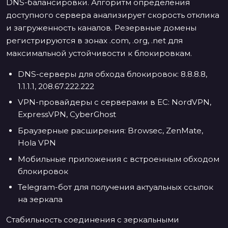
DNS-балансировки. Алгоритм определения
доступного сервера анализирует скорость отклика
и загруженность каналов. Резервные домены
регистрируются в зонах .com, .org, .net для
максимальной устойчивости к блокировкам.
DNS-серверы для обхода блокировок: 8.8.8.8,
1.1.1.1, 208.67.222.222
VPN-провайдеры с серверами в ЕС: NordVPN,
ExpressVPN, CyberGhost
Браузерные расширения: Browsec, ZenMate,
Hola VPN
Мобильные приложения с встроенным обходом
блокировок
Telegram-бот для получения актуальных ссылок
на зеркала
Стабильность соединения с зеркальными