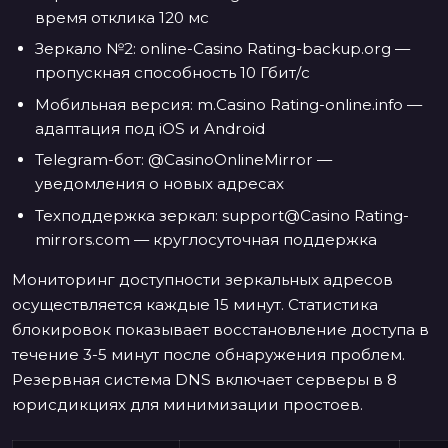
время отклика 120 мс
Зеркало №2: online-Casino Rating-backup.org —
пропускная способность 10 Гбит/с
Мобильная версия: m.Casino Rating-online.info —
адаптация под iOS и Android
Telegram-бот: @CasinoOnlineMirror —
уведомления о новых адресах
Техподдержка зеркал: support@Casino Rating-
mirrors.com — круглосуточная поддержка
Мониторинг доступности зеркальных адресов
осуществляется каждые 15 минут. Статистика
блокировок показывает восстановление доступа в
течение 3-5 минут после обнаружения проблем.
Резервная система DNS включает серверы в 8
юрисдикциях для минимизации простоев.