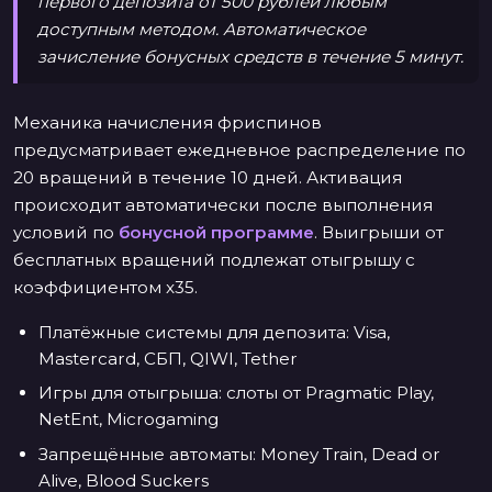
первого депозита от 500 рублей любым
доступным методом. Автоматическое
зачисление бонусных средств в течение 5 минут.
Механика начисления фриспинов
предусматривает ежедневное распределение по
20 вращений в течение 10 дней. Активация
происходит автоматически после выполнения
условий по
бонусной программе
. Выигрыши от
бесплатных вращений подлежат отыгрышу с
коэффициентом x35.
Платёжные системы для депозита: Visa,
Mastercard, СБП, QIWI, Tether
Игры для отыгрыша: слоты от Pragmatic Play,
NetEnt, Microgaming
Запрещённые автоматы: Money Train, Dead or
Alive, Blood Suckers