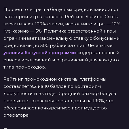
Процент отыгрыша бонусных средств зависит от
категории игр в каталоге Рейтинг Казино. Слоты
засчитывают 100% ставки, настольные игры — 10%,
live-казино — 5%. Политика ответственной игры
ограничивает максимальную ставку с бонусными
средствами до 500 рублей за спин. Детальные
условия бонусной программы
содержат полный
список исключений и ограничений для каждого
типа промокодов.
Рейтинг промокодной системы платформы
составляет 9.2 из 10 баллов по критериям
доступности и выгоды. Средний размер бонуса
превышает отраслевые стандарты на 190%, что
обеспечивает конкурентное преимущество
оператора.