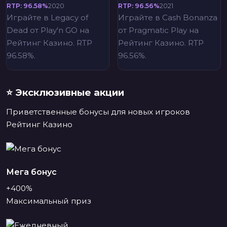
RTP: 96.58%
2020
RTP: 96.56%
2021
Играйте в Legacy of
Играйте в Cash Bonanza
Dead от Play'n GO на
от Pragmatic Play на
Рейтинг Казино. RTP
Рейтинг Казино. RTP
96.58%.
96.56%.
⭐ Эксклюзивные акции
Приветственные бонусы для новых игроков
Рейтинг Казино
Мега бонус
+400%
Максимальный приз