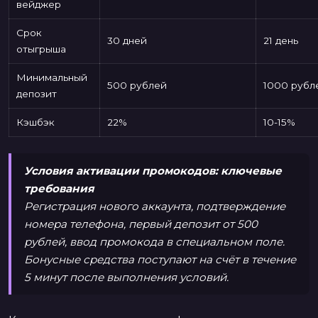
вейджер
Срок
30 дней
21 день
отыгрыша
Минимальный
500 рублей
1000 рубл
депозит
Кэшбэк
22%
10-15%
Условия активации промокодов: ключевые
требования
Регистрация нового аккаунта, подтверждение
номера телефона, первый депозит от 500
рублей, ввод промокода в специальном поле.
Бонусные средства поступают на счёт в течение
5 минут после выполнения условий.