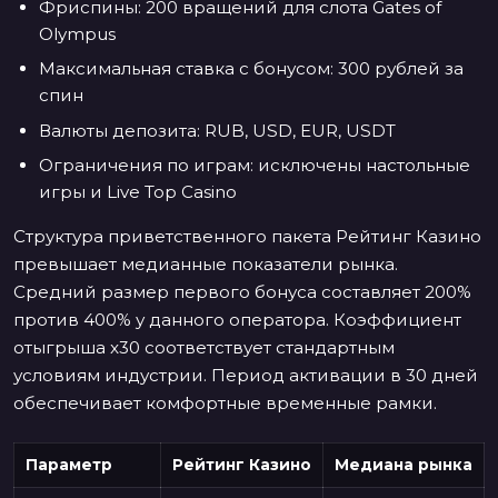
Фриспины: 200 вращений для слота Gates of
Olympus
Максимальная ставка с бонусом: 300 рублей за
спин
Валюты депозита: RUB, USD, EUR, USDT
Ограничения по играм: исключены настольные
игры и Live Top Casino
Структура приветственного пакета Рейтинг Казино
превышает медианные показатели рынка.
Средний размер первого бонуса составляет 200%
против 400% у данного оператора. Коэффициент
отыгрыша x30 соответствует стандартным
условиям индустрии. Период активации в 30 дней
обеспечивает комфортные временные рамки.
Параметр
Рейтинг Казино
Медиана рынка