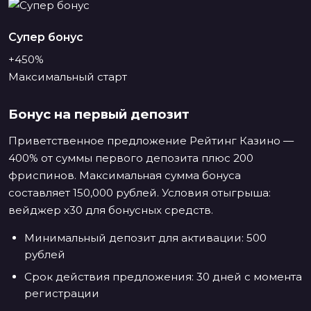
Супер бонус
+450%
Максимальный старт
Бонус на первый депозит
Приветственное предложение Рейтинг Казино —
400% от суммы первого депозита плюс 200
фриспинов. Максимальная сумма бонуса
составляет 150,000 рублей. Условия отыгрыша:
вейджер x30 для бонусных средств.
Минимальный депозит для активации: 500
рублей
Срок действия предложения: 30 дней с момента
регистрации