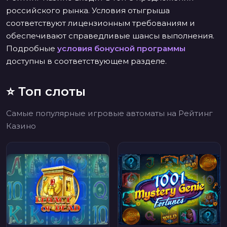
российского рынка. Условия отыгрыша
соответствуют лицензионным требованиям и
обеспечивают справедливые шансы выполнения.
Подробные
условия бонусной программы
доступны в соответствующем разделе.
⭐ Топ слоты
Самые популярные игровые автоматы на Рейтинг
Казино