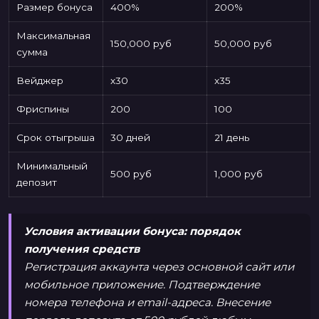
Размер бонуса
400%
200%
Максимальная
150,000 руб
50,000 руб
сумма
Вейджер
x30
x35
Фриспины
200
100
Срок отыгрыша
30 дней
21 день
Минимальный
500 руб
1,000 руб
депозит
Условия активации бонуса: порядок
получения средств
Регистрация аккаунта через основной сайт или
мобильное приложение. Подтверждение
номера телефона и email-адреса. Внесение