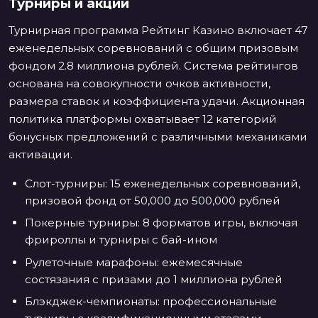
Турниры и акции
Турнирная программа Рейтинг Казино включает 47
еженедельных соревнований с общим призовым
фондом 2.8 миллиона рублей. Система рейтингов
основана на совокупности очков активности,
размера ставок и коэффициента удачи. Акционная
политика платформы охватывает 12 категорий
бонусных предложений с различными механиками
активации.
Слот-турниры: 15 еженедельных соревнований,
призовой фонд от 50,000 до 500,000 рублей
Покерные турниры: 8 форматов игры, включая
фрироллы и турниры с бай-ином
Рулеточные марафоны: ежемесячные
состязания с призами до 1 миллиона рублей
Блэкджек-чемпионаты: профессиональные