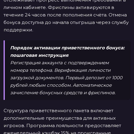
личном кабинете. Фриспины активируются в
течение 24 часов после пополнения счёта. Отмена
бонуса доступна до начала отыгрыша через службу
поддержки.
Порядок активации приветственного бонуса:
пошаговая инструкция
Регистрация аккаунта с подтверждением
номера телефона. Верификация личности
загрузкой документов. Первый депозит от 1000
рублей любым способом. Автоматическое
зачисление бонусных средств и фриспинов.
Структура приветственного пакета включает
дополнительные преимущества для активных
игроков. Программа лояльности предоставляет
еженедельный кэшбэк 15% на проигранные