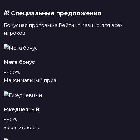
🎁 Специальные предложения
Бонусная программа Рейтинг Казино для всех
игроков
Мега бонус
+400%
Максимальный приз
Ежедневный
+80%
За активность